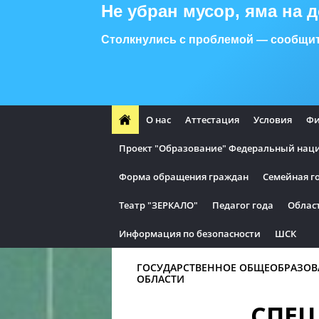
Не убран мусор, яма на 
Столкнулись с проблемой — сообщит
О нас
Аттестация
Условия
Фи
Проект "Образование" Федеральный нацио
Форма обращения граждан
Семейная г
Театр "ЗЕРКАЛО"
Педагог года
Облас
Информация по безопасности
ШСК
ГОСУДАРСТВЕННОЕ ОБЩЕОБРАЗОВ
ОБЛАСТИ
СПЕЦ