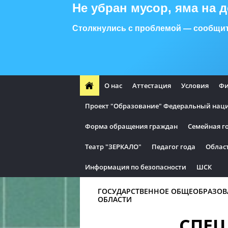
Не убран мусор, яма на 
Столкнулись с проблемой — сообщит
О нас
Аттестация
Условия
Фи
Проект "Образование" Федеральный нацио
Форма обращения граждан
Семейная г
Театр "ЗЕРКАЛО"
Педагог года
Облас
Информация по безопасности
ШСК
ГОСУДАРСТВЕННОЕ ОБЩЕОБРАЗОВ
ОБЛАСТИ
СПЕЦ