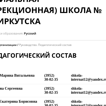
РЕКЦИОННАЯ) ШКОЛА №
 ИРКУТСКА
ки образования
Русский
организации
Руководство. Педагогический состав
ДАГОГИЧЕСКИЙ СОСТАВ
Марина Витальевна
(3952)
shkola-
30-02-35
internat12@yandex.r
на Сергеевна
(3952)
shkola-
30-02-35
internat12@yandex.r
Екатерина Борисовна
(3952)
shkola-
30-02-35
internat12@yandex.r