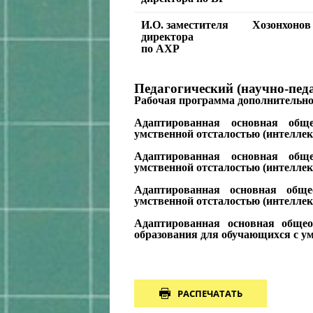
И.О. заместителя
Хозонхонов
директора
по АХР
Педагогический (научно-педа
Рабочая программа дополнительног
Адаптированная основная обще
умственной отсталостью (интелле
Адаптированная основная обще
умственной отсталостью (интелле
Адаптированная основная обще
умственной отсталостью (интелл
Адаптированная основная общео
образования для обучающихся с у
РАСПЕЧАТАТЬ